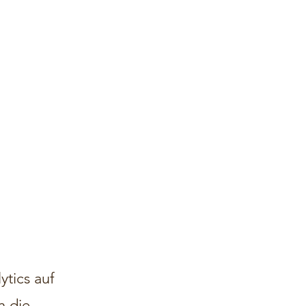
tics auf
n die