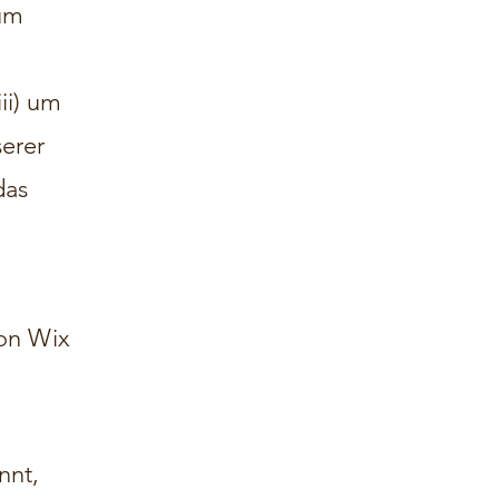
 um
ii) um
erer
das
von Wix
nnt,