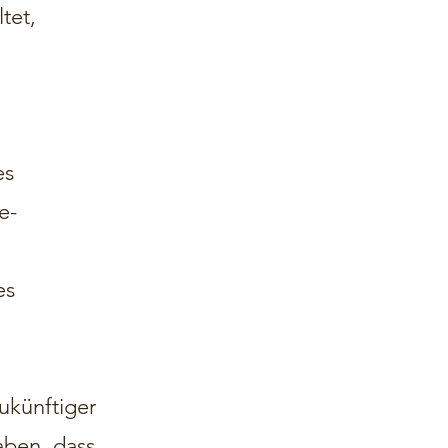
tet,
es
e-
es
ukünftiger
aben, dass