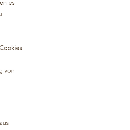
en es
u
 Cookies
ng von
 aus