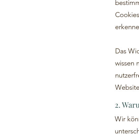
bestimm
Cookies
erkenne
Das Wic
wissen m
nutzerf
Website
2. War
Wir kön
untersc