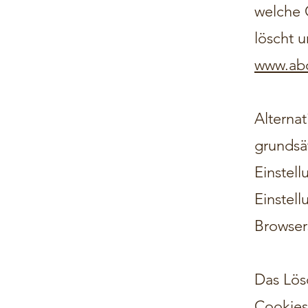
welche 
löscht 
www.abo
Alternat
grundsä
Einstel
Einstel
Browser
Das Lös
Cookies