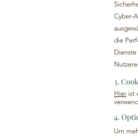
Sicherh
Cyber-An
ausgewäh
die Per
Dienste
Nutzerer
3. Cook
Hier
ist
verwend
4. Opti
Um mehr